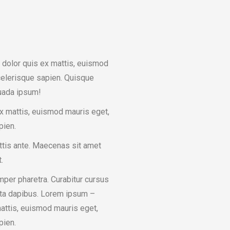
dolor quis ex mattis, euismod
celerisque sapien. Quisque
ada ipsum!
x mattis, euismod mauris eget,
pien.
ttis ante. Maecenas sit amet
.
per pharetra. Curabitur cursus
ta dapibus. Lorem ipsum –
mattis, euismod mauris eget,
pien.