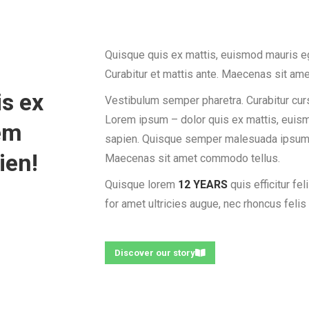
Quisque quis ex mattis, euismod mauris eg
Curabitur et mattis ante. Maecenas sit am
s ex
Vestibulum semper pharetra. Curabitur cur
Lorem ipsum – dolor quis ex mattis, euis
em
sapien. Quisque semper malesuada ipsum! 
ien!
Maecenas sit amet commodo tellus.
Quisque lorem
12 YEARS
quis efficitur fe
for amet ultricies augue, nec rhoncus felis
Discover our story