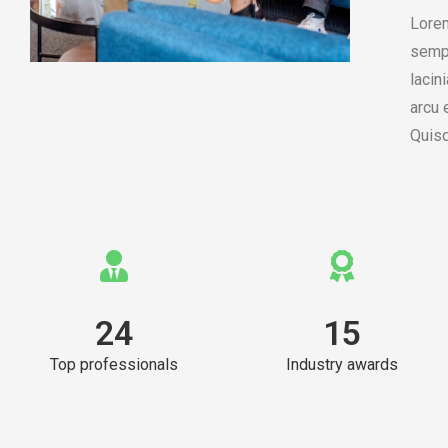
Lorem
sempe
lacin
arcu 
Quisq
24
15
Top professionals
Industry awards