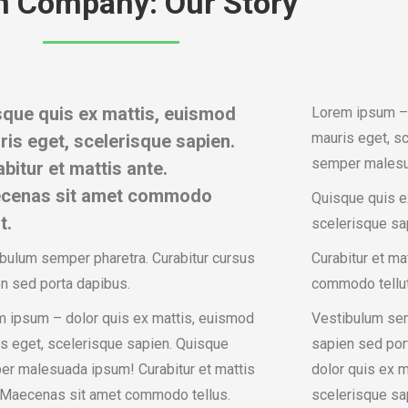
n Company: Our Story
sque quis ex mattis, euismod
Lorem ipsum – 
mauris eget, s
is eget, scelerisque sapien.
semper malesu
bitur et mattis ante.
cenas sit amet commodo
Quisque quis e
t.
scelerisque sa
bulum semper pharetra. Curabitur cursus
Curabitur et ma
n sed porta dapibus.
commodo tellut
 ipsum – dolor quis ex mattis, euismod
Vestibulum sem
s eget, scelerisque sapien. Quisque
sapien sed por
r malesuada ipsum! Curabitur et mattis
dolor quis ex 
 Maecenas sit amet commodo tellus.
scelerisque sa