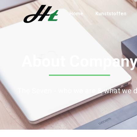
Home
Kunststoffen
About Compan
The Seven - who we are & what we 