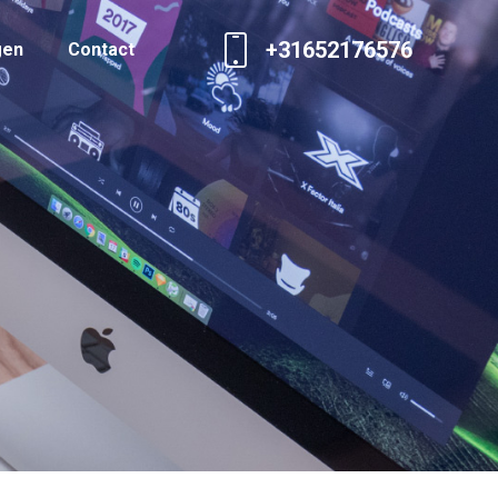
+31652176576
gen
Contact