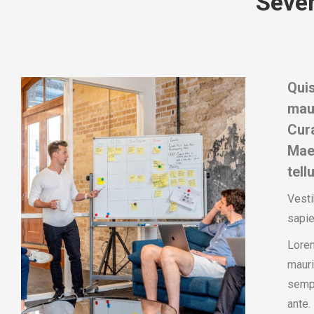
Seve
Qui
maur
Cura
Mae
tellu
Vesti
sapie
Lorem
mauri
sempe
ante.