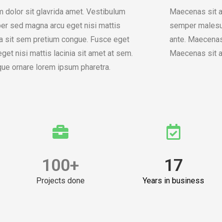
 dolor sit glavrida amet. Vestibulum
Maecenas sit 
r sed magna arcu eget nisi mattis
semper malesua
ia sit sem pretium congue. Fusce eget
ante. Maecenas
eget nisi mattis lacinia sit amet at sem.
Maecenas sit 
ue ornare lorem ipsum pharetra.
100
+
17
Projects done
Years in business