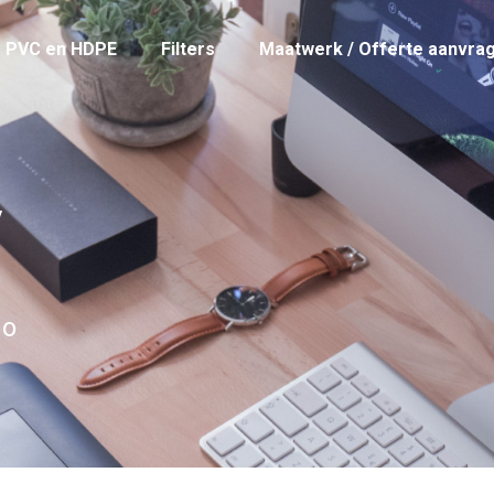
PVC en HDPE
Filters
Maatwerk / Offerte aanvra
y
do