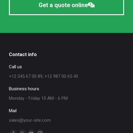
Get a quote online
Contact info
Call us
+12 345 67 00 89, +12 987 00 65 43
Business hours
Monday - Friday 10 AM - 6 PM
Mail
sales@your-site.com
Find us on: